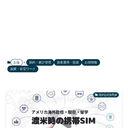
お金
節約・家計管理
資産運用・投資
お得情報
副業・在宅ワーク
海外赴任前準備