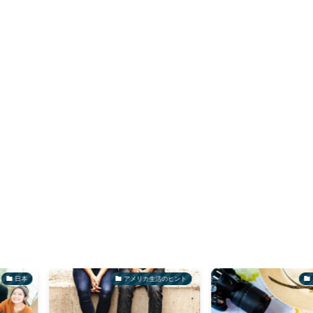
アメリカ生活のヒント
アメリカ生活