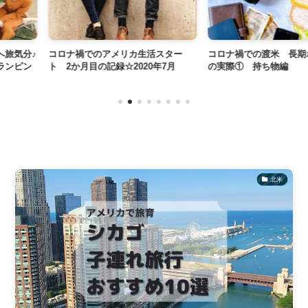
リカ生活スター
コロナ禍での渡米 長期ホテル生活
コロナ禍での渡
2020年7月
の実際① 持ち物編
の実際② 設備
北米