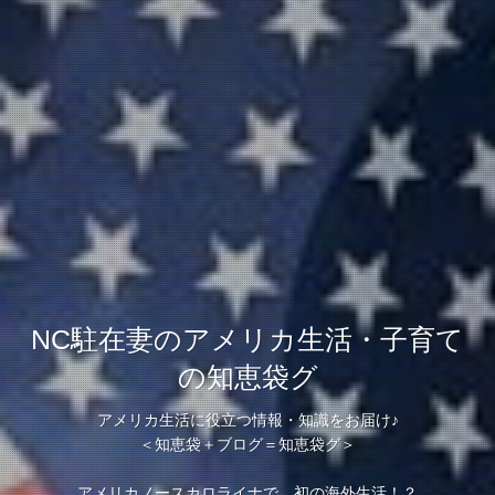
NC駐在妻のアメリカ生活・子育て
の知恵袋グ
アメリカ生活に役立つ情報・知識をお届け♪
＜知恵袋＋ブログ＝知恵袋グ＞
アメリカノースカロライナで 初の海外生活！？