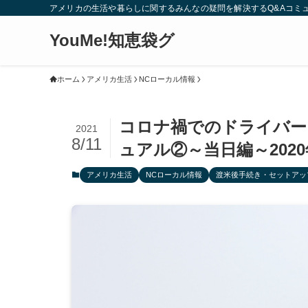
アメリカの生活や暮らしに関するみんなの疑問を解決するQ&Aコミ
YouMe!知恵袋グ
ホーム
アメリカ生活
NCローカル情報
コロナ禍でのドライバー
2021
8/11
ュアル②～当日編～202
アメリカ生活
NCローカル情報
渡米後手続き・セットアッ