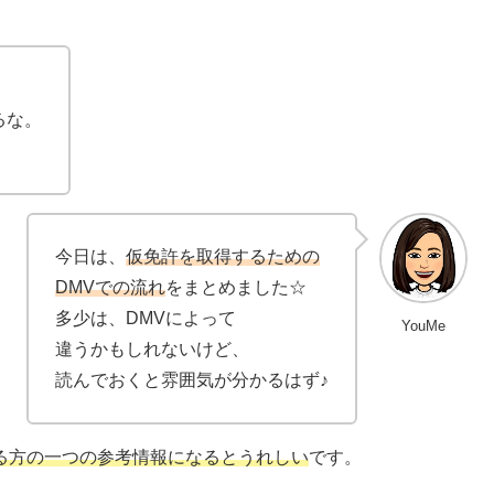
るな。
今日は、
仮免許を取得するための
DMVでの流れ
をまとめました☆
多少は、DMVによって
YouMe
違うかもしれないけど、
読んでおくと
雰囲気が分かる
はず♪
る方の一つの
参考情報
になるとうれしい
です。