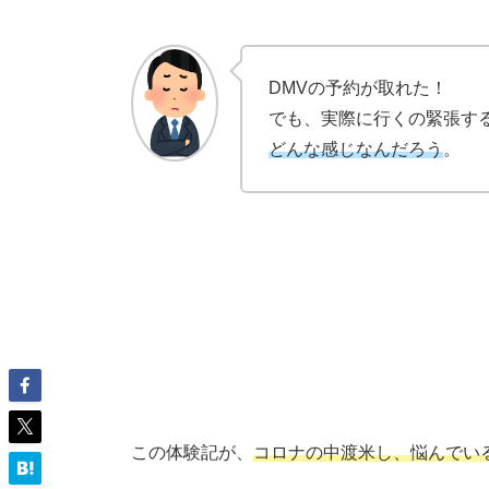
DMV
の
予約
が取れた！
でも、
実際に行くの緊張
す
どんな感じなんだろう
。
この体験記が、
コロナの中渡米
し、悩んでい