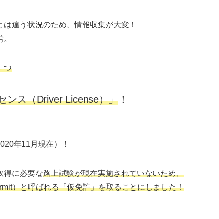
とは違う状況のため、
情報収集が大変
！
労。
１つ
（Driver License）」
！
2020年11月現在）！
取得に必要な
路上試験が現在実施されていない
ため、
 Permit）と呼ばれる「仮免許」を取ることにしました
！