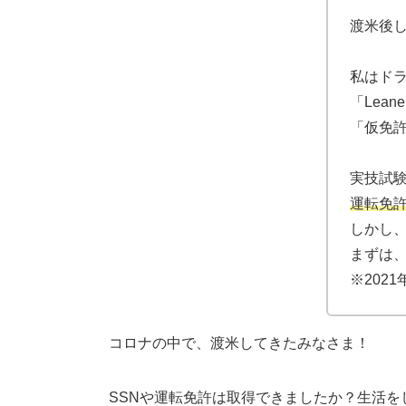
渡米後
私はド
「Leaner
「仮免
実技試
運転免
しかし
まずは
※202
コロナ
の中で、
渡米
してきたみなさま！
SSN
や
運転免許
は取得できましたか？生活を