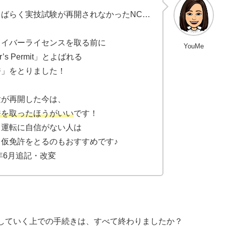
しばらく実技試験が再開されなかったNC…
ライバーライセンスを取る前に
YouMe
’s Permit」
とよばれる
許」
をとりました！
験が再開した今は、
許を取ったほうがいい
です！
、
運転に自信がない人は
、仮免許をとるのもおすすめ
です♪
1年6月追記・改変
していく上での手続きは、すべて終わりましたか？