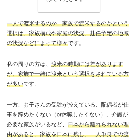
一人で渡米するのか、家族で渡米するの
かという
選択は、
家族
構成
や家庭の状況、赴任予定の地域
の状況
などによって様々
です。
私の周りの方は、
渡米の時期には差があります
が、
家族で一緒に渡米
という選択をされている方
が多い
です。
一方、
お子さんの受験
が控えている、
配偶者が仕
事を辞めたくない（or休職したくない）
、
介護が
必要な家族がいる
など、
日本から離れられない理
由
があると、家族を日本に残し、
一人単身での渡