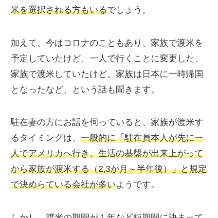
米
を選択される方もいる
でしょう。
加えて、今は
コロナ
のこともあり、家族で渡米を
予定していたけど、一人で行くことに変更した、
家族で渡米していたけど、家族は日本に一時帰国
となったなど、という話も聞きます。
駐在妻の方にお話を伺っていると、家族が渡米す
るタイミングは、
一般的に「駐在員本人が先に一
人でアメリカへ行き、生活の基盤が出来上がって
から家族が渡米する（2,3か月～半年後）」
と規定
で決めらている会社が多い
ようです。
しかし、
渡米の期間が１年など短期間に決まって