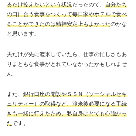
るだけ控えたいという状況
だったので、
自分たち
の口に合う食事をつくって毎日家やホテルで食べ
ることができたのは精神安定上もよかった
のかな
と思います。
夫だけが先に渡米していたら、仕事の忙しさもあ
りまともな食事がとれていなかったかもしれませ
ん。
また、
銀行口座の開設やＳＳＮ（ソーシャルセキ
ュリティー）の取得
など、渡米後必要になる手続
きも一緒に行えたため、私自身はとても
心強かっ
た
です。