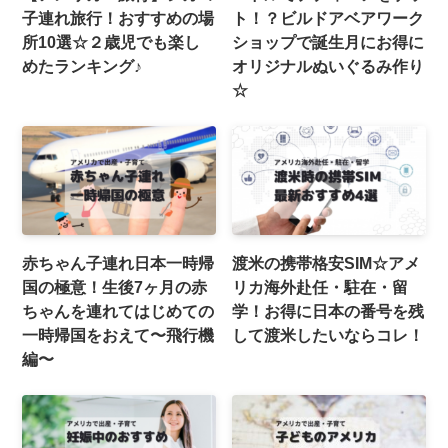
子連れ旅行！おすすめの場
ト！？ビルドアベアワーク
所10選☆２歳児でも楽し
ショップで誕生月にお得に
めたランキング♪
オリジナルぬいぐるみ作り
☆
赤ちゃん子連れ日本一時帰
渡米の携帯格安SIM☆アメ
国の極意！生後7ヶ月の赤
リカ海外赴任・駐在・留
ちゃんを連れてはじめての
学！お得に日本の番号を残
一時帰国をおえて〜飛行機
して渡米したいならコレ！
編〜