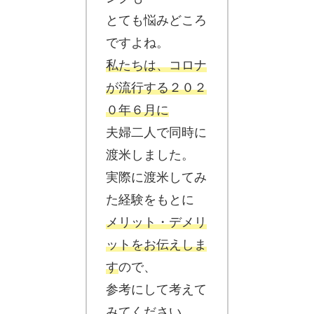
とても
悩みどころ
ですよね。
私たちは、コロナ
が流行する２０２
０年６月に
夫婦二人で同時に
渡米しました。
実際に
渡米してみ
た経験
をもとに
メリット・デメリ
ット
をお伝えしま
す
ので、
参考にして考えて
みてください。