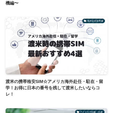
機編〜
海外赴任前準備
渡米の携帯格安SIM☆アメリカ海外赴任・駐在・留
学！お得に日本の番号を残して渡米したいならコ
レ！
アメリカで妊娠・出産